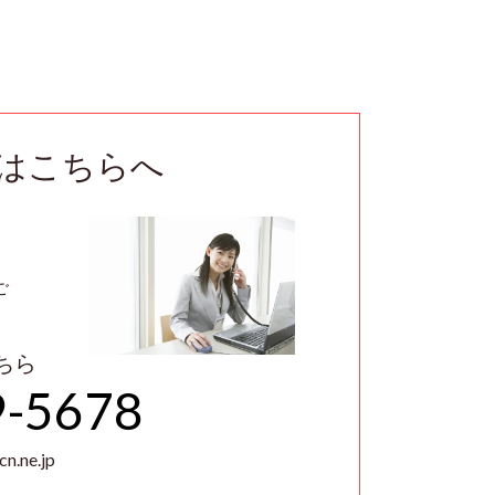
はこちらへ
ご
ちら
9-5678
n.ne.jp