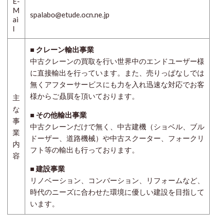
E-
M
spalabo@etude.ocn.ne.jp
ai
l
■ クレーン輸出事業
中古クレーンの買取を行い世界中のエンドユーザー様
に直接輸出を行っています。また、売りっぱなしでは
無くアフターサービスにも力を入れ迅速な対応でお客
様からご贔屓を頂いております。
主
な
■ その他輸出事業
事
中古クレーンだけで無く、中古建機（ショベル、ブル
業
ドーザー、道路機械）や中古スクーター、フォークリ
内
フト等の輸出も行っております。
容
■ 建設事業
リノベーション、コンバーション、リフォームなど、
時代のニーズに合わせた環境に優しい建設を目指して
います。