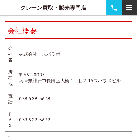
クレーン買取・販売専門店
会社概要
会
社
株式会社 スパラボ
名
所
〒653-0037
在
兵庫県神戸市長田区大橋１丁目2-15スパラボビル
地
電
078-939-5678
話
Ｆ
Ａ
078-939-5679
Ｘ