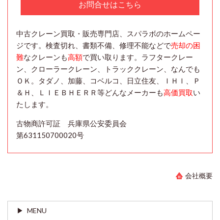
お問合せはこちら
中古クレーン買取・販売専門店、スパラボのホームペー
ジです。検査切れ、書類不備、修理不能などで
売却の困
難
なクレーンも
高額
で買い取ります。ラフタークレー
ン、クローラークレーン、トラッククレーン、なんでも
ＯＫ。タダノ、加藤、コベルコ、日立住友、ＩＨＩ、Ｐ
＆Ｈ、ＬＩＥＢＨＥＲＲ等どんなメーカーも
高価買取
い
たします。
古物商許可証 兵庫県公安委員会
第631150700020号
会社概要
MENU