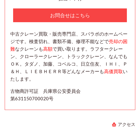
お問合せはこちら
中古クレーン買取・販売専門店、スパラボのホームペー
ジです。検査切れ、書類不備、修理不能などで
売却の困
難
なクレーンも
高額
で買い取ります。ラフタークレー
ン、クローラークレーン、トラッククレーン、なんでも
ＯＫ。タダノ、加藤、コベルコ、日立住友、ＩＨＩ、Ｐ
＆Ｈ、ＬＩＥＢＨＥＲＲ等どんなメーカーも
高価買取
い
たします。
古物商許可証 兵庫県公安委員会
第631150700020号
アクセス