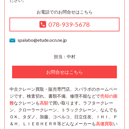
ださい。
お電話でのお問合せはこちら
078-939-5678
spalabo@etude.ocn.ne.jp
担当：中村
お問合せはこちら
中古クレーン買取・販売専門店、スパラボのホームペー
ジです。検査切れ、書類不備、修理不能などで
売却の困
難
なクレーンも
高額
で買い取ります。ラフタークレー
ン、クローラークレーン、トラッククレーン、なんでも
ＯＫ。タダノ、加藤、コベルコ、日立住友、ＩＨＩ、Ｐ
＆Ｈ、ＬＩＥＢＨＥＲＲ等どんなメーカーも
高価買取
い